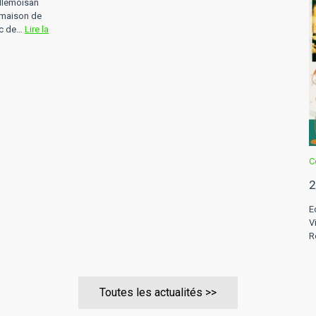
illemoisan
 maison de
rc de…
Lire la
C
2
E
V
R
Toutes les actualités >>