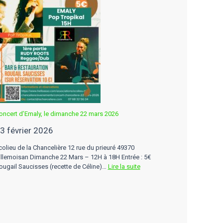
oncert d’Emaly, le dimanche 22 mars 2026
3 février 2026
colieu de la Chancelière 12 rue du prieuré 49370
illemoisan Dimanche 22 Mars – 12H à 18H Entrée : 5€
:
ougail Saucisses (recette de Céline)…
Lire la suite
Concert
d’Emaly,
le
dimanche
22
mars