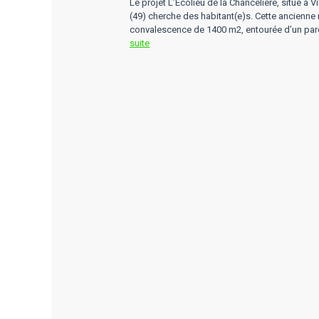
Le projet L’Ecolieu de la Chancelière, situé à V
(49) cherche des habitant(e)s. Cette ancienne
convalescence de 1400 m2, entourée d’un pa
:
suite
L’écolieu
de
la
Chancelière
recherche
de
nouveaux
habitants