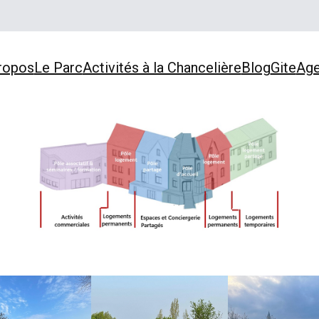
ropos
Le Parc
Activités à la Chancelière
Blog
Gite
Ag