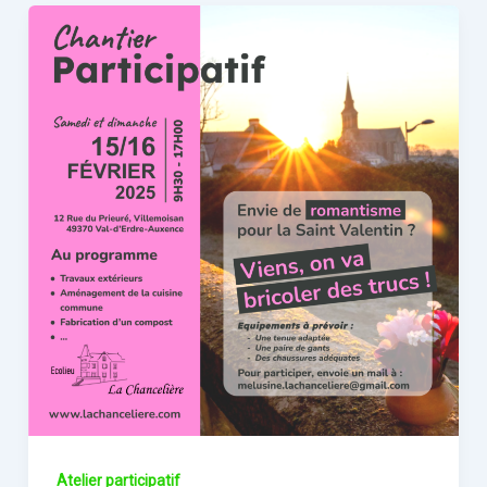
Atelier participatif