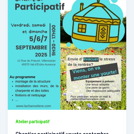
Atelier participatif
Chantier participatif yourte septembre