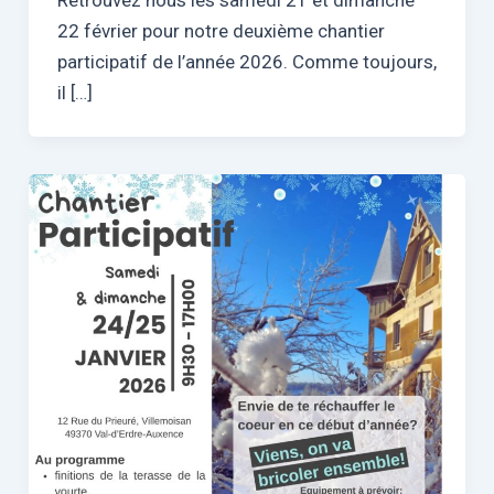
Retrouvez nous les samedi 21 et dimanche
22 février pour notre deuxième chantier
participatif de l’année 2026. Comme toujours,
il […]