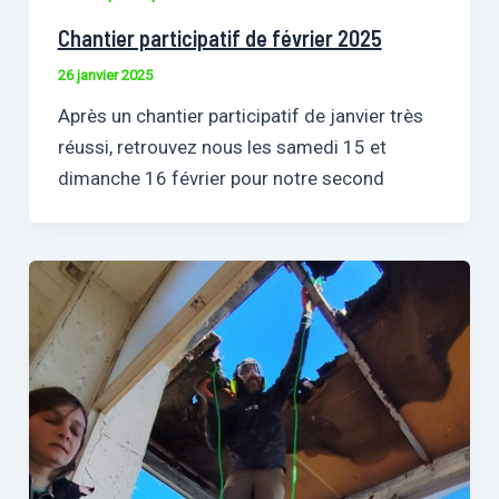
Chantier participatif de février 2025
26 janvier 2025
Après un chantier participatif de janvier très
réussi, retrouvez nous les samedi 15 et
dimanche 16 février pour notre second