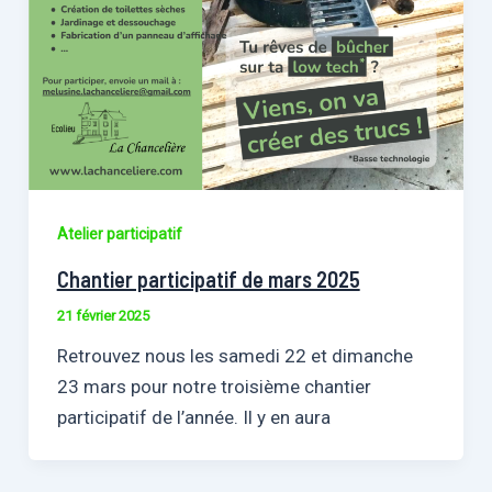
Atelier participatif
Chantier participatif de mars 2025
21 février 2025
Retrouvez nous les samedi 22 et dimanche
23 mars pour notre troisième chantier
participatif de l’année. Il y en aura